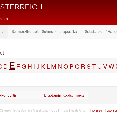
ÖSTERREICH
ieren
he
Schmerztherapie, Schmerztherapeutika
Substanzen / Hand
et
E
C
D
F
G
H
I
J
K
L
M
N
O
P
Q
R
S
T
U
V
W
ikondylitis
Ergotamin-Kopfschmerz
Österreichische Schmerz Gesellschaft | CEDIP Franz Resatz GmbH |
Impressum
|
Sponso