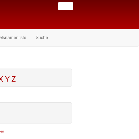
elsnamenliste
Suche
X
Y
Z
ren