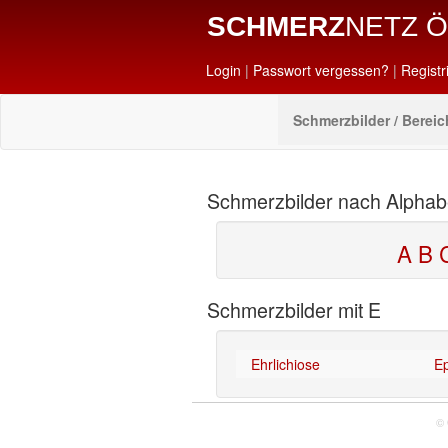
SCHMERZ
NETZ 
Login
|
Passwort vergessen?
|
Registr
Schmerzbilder / Bereic
Schmerzbilder nach Alphab
A
B
Schmerzbilder mit E
Ehrlichiose
Ep
© 