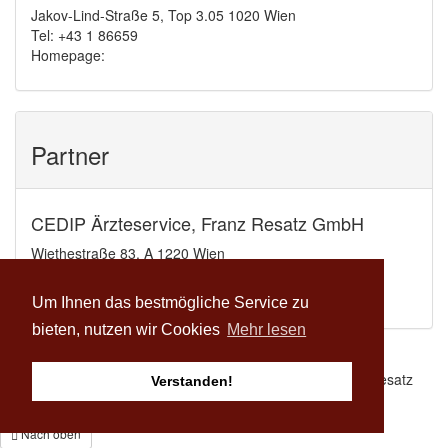
Jakov-Lind-Straße 5, Top 3.05 1020 Wien
Tel: +43 1 86659
Homepage:
Partner
CEDIP Ärzteservice, Franz Resatz GmbH
Wiethestraße 83, A 1220 Wien
Tel: mobil: +43 664 501 48 84
Homepage:
f.resatz@cedip-aerzteservice.at
Um Ihnen das bestmögliche Service zu
bieten, nutzen wir Cookies
Mehr lesen
© Österreichische Schmerz Gesellschaft | CEDIP Franz Resatz
Verstanden!
GmbH |
Impressum
|
Sponsoren
Nach oben