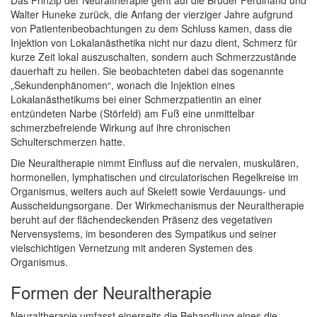
Das Prinzip der Neuraltherapie geht auf die Brüder Ferdinand und
Walter Huneke zurück, die Anfang der vierziger Jahre aufgrund
von Patientenbeobachtungen zu dem Schluss kamen, dass die
Injektion von Lokalanästhetika nicht nur dazu dient, Schmerz für
kurze Zeit lokal auszuschalten, sondern auch Schmerzzustände
dauerhaft zu heilen. Sie beobachteten dabei das sogenannte
„Sekundenphänomen“, wonach die Injektion eines
Lokalanästhetikums bei einer Schmerzpatientin an einer
entzündeten Narbe (Störfeld) am Fuß eine unmittelbar
schmerzbefreiende Wirkung auf ihre chronischen
Schulterschmerzen hatte.
Die Neuraltherapie nimmt Einfluss auf die nervalen, muskulären,
hormonellen, lymphatischen und circulatorischen Regelkreise im
Organismus, weiters auch auf Skelett sowie Verdauungs- und
Ausscheidungsorgane. Der Wirkmechanismus der Neuraltherapie
beruht auf der flächendeckenden Präsenz des vegetativen
Nervensystems, im besonderen des Sympatikus und seiner
vielschichtigen Vernetzung mit anderen Systemen des
Organismus.
Formen der Neuraltherapie
Neuraltherapie umfasst einerseits die Behandlung eines die